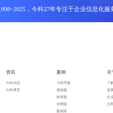
1998~2025，今科27年专注于企业信息化服
资讯
案例
关
今科动态
小程序版
了
今科课堂
基础版
发
标准版
企
全网版
立
案例库