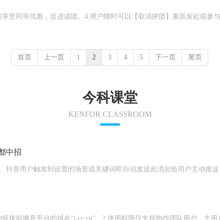
享受同等优惠，促进成团。4.用户随时可以【取消拼团】重新发起或参与
首页
上一页
1
2
3
4
5
下一页
尾页
今科课堂
KENFOR CLASSROOM
都中招
介绍页群发。抖音用户触发到设置的场景或关键词即自动发送此消息给用户主
链接前缀是平台的域名“j-cc.cn”。2.使用权限仅支持协作团队用户