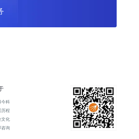
务
于
解今科
展历程
业文化
即咨询